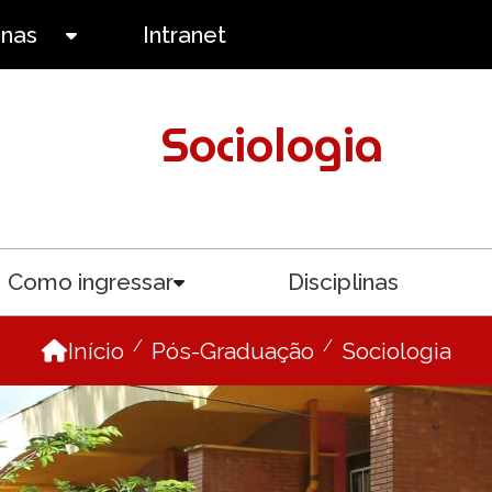
anas
Intranet
Toggle submenu
Sociologia
Como ingressar
Disciplinas
menu
Toggle submenu
Início
Pós-Graduação
Sociologia