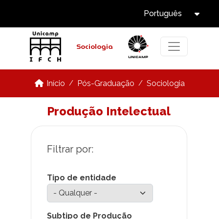
Select Languag
Pular para o conteúdo principal
Português
Tog
Sociologia
Pós-Graduação
Sociologia
Início
Produção Intelectual
Tipo de entidade
Subtipo de Produção