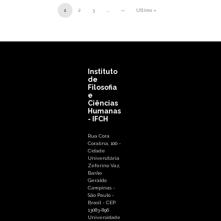
Paginação
1
2
3
…
››
Último »
Próxima página
Última página
Instituto
de
Filosofia
e
Ciências
Humanas
- IFCH
Rua Cora
Coralina, 100 -
Cidade
Universitária
Zeferino Vaz,
Barão
Geraldo
Campinas -
São Paulo -
Brasil - CEP:
13083-896
Universidade