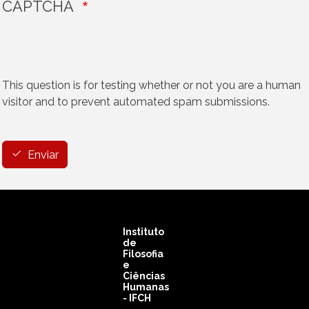
CAPTCHA
This question is for testing whether or not you are a human
visitor and to prevent automated spam submissions.
Vertical Tabs
Enviar
Instituto
de
Filosofia
e
Ciências
Humanas
- IFCH