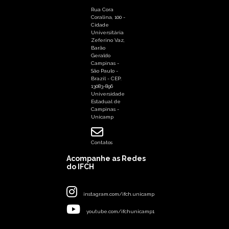
Rua Cora
Coralina, 100 -
Cidade
Universitária
Zeferino Vaz,
Barão
Geraldo
Campinas -
São Paulo -
Brazil - CEP:
13083-896
Universidade
Estadual de
Campinas -
Unicamp
Contatos
Acompanhe as Redes
do IFCH
instagram.com/ifch.unicamp
youtube.com/ifchunicamp1