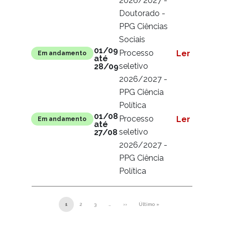
2026/2027 -
Doutorado -
PPG Ciências
Sociais
01/09
Processo
Ler mais
Em andamento
até
seletivo
28/09
2026/2027 -
PPG Ciência
Política
01/08
Processo
Ler mais
Em andamento
até
seletivo
27/08
2026/2027 -
PPG Ciência
Política
Pagination
1
2
3
…
››
Último »
Next page
Last page