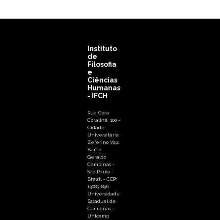
Instituto
de
Filosofia
e
Ciências
Humanas
- IFCH
Rua Cora
Coralina, 100 -
Cidade
Universitária
Zeferino Vaz,
Barão
Geraldo
Campinas -
São Paulo -
Brazil - CEP:
13083-896
Universidade
Estadual de
Campinas -
Unicamp