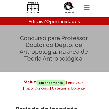
Pular para o conteúdo principal
Editais/Oportunidades
Concurso para Professor
Doutor do Depto. de
Antropologia, na área de
Teoria Antropológica.
Status:
| Ano:
2025
Em andamento
| Tipo:
Concurso
| Categoria:
Docente