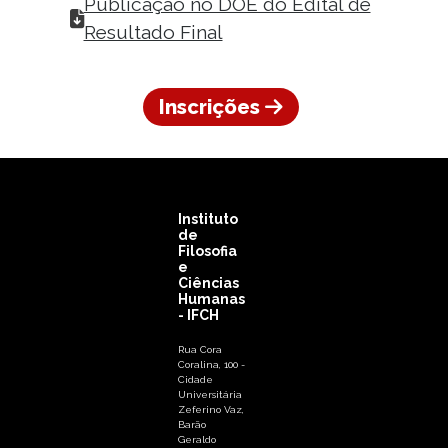
Publicação no DOE do Edital de
Resultado Final
Inscrições
Instituto
de
Filosofia
e
Ciências
Humanas
- IFCH
Rua Cora
Coralina, 100 -
Cidade
Universitária
Zeferino Vaz,
Barão
Geraldo