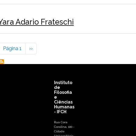
Yara Adario Frateschi
Paginação
Próxima página
Página 1
››
Instituto
de
Filosofia
e
Ciências
Humanas
- IFCH
Rua Cora
Coralina, 100 -
Cidade
Universitária