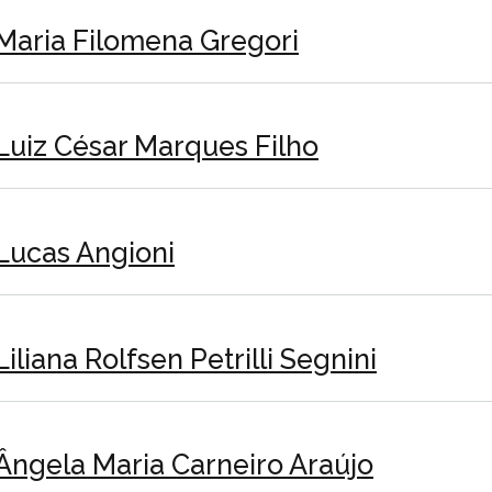
Maria Filomena Gregori
Luiz César Marques Filho
Lucas Angioni
Liliana Rolfsen Petrilli Segnini
Ângela Maria Carneiro Araújo