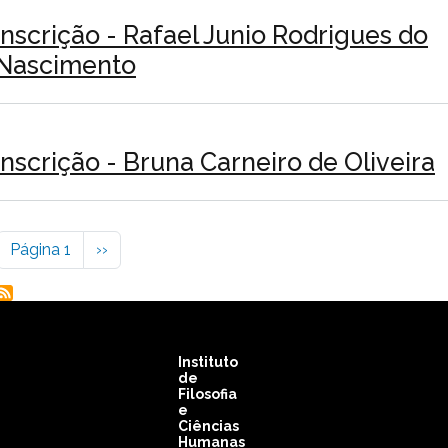
Inscrição - Rafael Junio Rodrigues do
Nascimento
Inscrição - Bruna Carneiro de Oliveira
Paginação
Próxima página
Página 1
››
Instituto
de
Filosofia
e
Ciências
Humanas