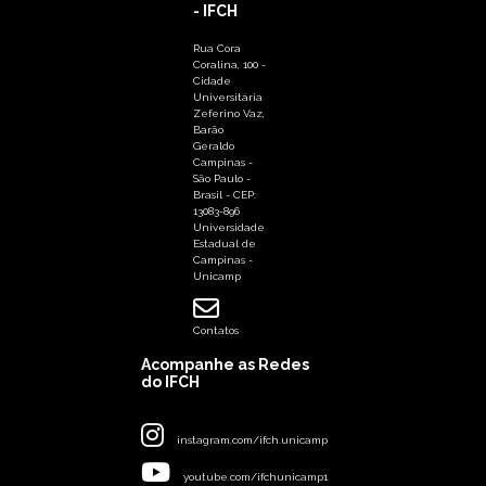
- IFCH
Rua Cora
Coralina, 100 -
Cidade
Universitária
Zeferino Vaz,
Barão
Geraldo
Campinas -
São Paulo -
Brasil - CEP:
13083-896
Universidade
Estadual de
Campinas -
Unicamp
Contatos
Acompanhe as Redes
do IFCH
instagram.com/ifch.unicamp
youtube.com/ifchunicamp1