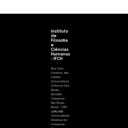
Instituto
de
Filosofia
e
Ciências
Humanas
- IFCH
Rua Cora
Coralina, 100 -
Cidade
Universitária
Zeferino Vaz,
Barão
Geraldo
Campinas -
São Paulo -
Brasil - CEP:
13083-896
Universidade
Estadual de
Campinas -