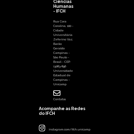
Ciências
Humanas
- IFCH
Rua Cora
Coralina, 100 -
Cidade
Universitária
Zeferino Vaz,
Barão
Geraldo
Campinas -
São Paulo -
Brasil - CEP:
13083-896
Universidade
Estadual de
Campinas -
Unicamp
Contatos
Acompanhe as Redes
do IFCH
instagram.com/ifch.unicamp