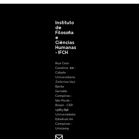
Instituto
de
Filosofia
e
Ciências
Humanas
- IFCH
Rua Cora
Coralina, 100 -
Cidade
Universitária
Zeferino Vaz,
Barão
Geraldo
Campinas -
São Paulo -
Brasil - CEP:
13083-896
Universidade
Estadual de
Campinas -
Unicamp