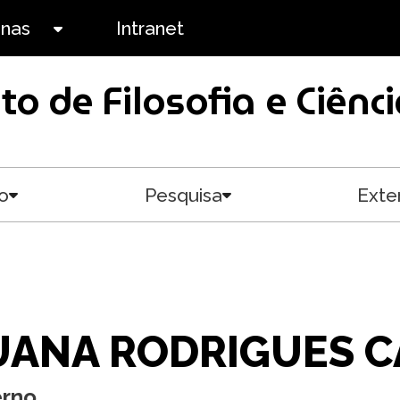
anas
Intranet
Toggle submenu
uto de Filosofia e Ciê
o
Pesquisa
Exte
Toggle submenu
Toggle submenu
UANA RODRIGUES 
erno