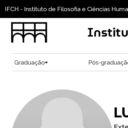
Pular para o conteúdo principal
IFCH - Instituto de Filosofia e Ciências Hum
Instit
Graduação
Pós-graduaçã
Toggle submenu
L
Ext