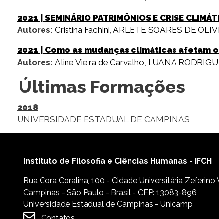
2021
| SEMINÁRIO PATRIMÔNIOS E CRISE CLIMÁT
Autores:
Cristina Fachini
,
ARLETE SOARES DE OLIV
2021
| Como as mudanças climáticas afetam o
Autores:
Aline Vieira de Carvalho
,
LUANA RODRIGU
Últimas Formações
2018
UNIVERSIDADE ESTADUAL DE CAMPINAS
Instituto de Filosofia e Ciências Humanas - IFCH
Rua Cora Coralina, 100 - Cidade Universitária Zeferino
Campinas - São Paulo - Brasil - CEP: 13083-896
Universidade Estadual de Campinas - Unicamp
Contatos