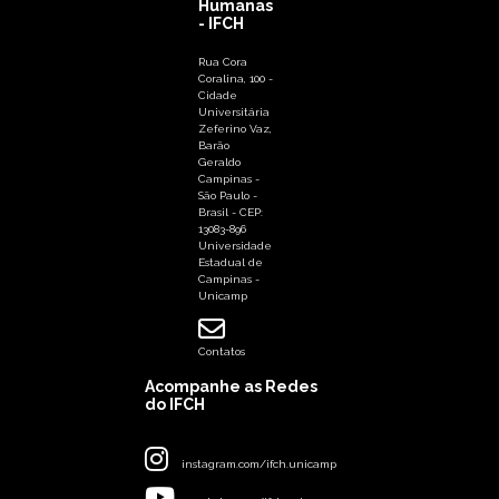
Humanas
- IFCH
Rua Cora
Coralina, 100 -
Cidade
Universitária
Zeferino Vaz,
Barão
Geraldo
Campinas -
São Paulo -
Brasil - CEP:
13083-896
Universidade
Estadual de
Campinas -
Unicamp
Contatos
Acompanhe as Redes
do IFCH
instagram.com/ifch.unicamp