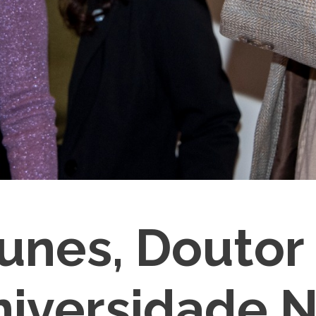
unes, Doutor
iversidade N