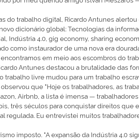
vido por meu querido amigo István Mészáros —
 do trabalho digital, Ricardo Antunes alertou
novo dicionário global: Tecnologias da inform
ficial, Indústria 4.0, gig economy, sharing eco
brado como instaurador de uma nova era dourada
os encontramos em meio aos escombros do trab
 Ricardo Antunes destacou a brutalidade das f
o trabalho livre mudou para um trabalho escra
 observou que "Hoje os trabalhadores, as trab
mazon, Airbnb, a lista é imensa — trabalhador
 dois, três séculos para conquistar direitos
 regulada. Eu entrevistei muitos trabalhadore
smo imposto. "A expansão da Indústria 4.0 sig