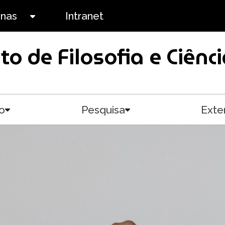
anas
Intranet
Toggle submenu
uto de Filosofia e Ciê
o
Pesquisa
Exte
Toggle submenu
Toggle submenu