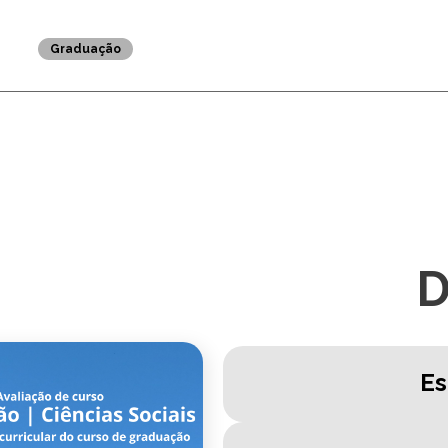
25 DE AGOSTO ÀS 9H22
PIBID - Edital Bolsista
PIBID - Edital Bolsista
PIBID - Edital-Bolsistas-ID-2024 Interdisciplinar
Graduação