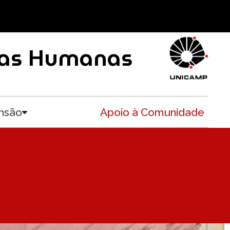
ncias Humanas
nsão
Apoio à Comunidade
Toggle submenu