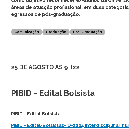
Inscrições para o Prêmio Egr
2025
O Instituto de Filosofia e Ciências Humanas da U
inscrições para o
Prêmio Egresso Destaque da U
como objetivo reconhecer ex-alunos da Univers
áreas de atuação profissional, em duas categori
egressos de pós-graduação.
Comunicação
Graduação
Pós-Graduação