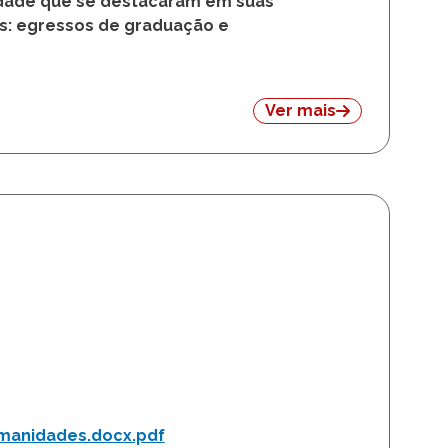
esso Destaque da Unicamp
nicamp informa a abertura das
nicamp 2025
. A iniciativa tem
idade que se destacaram em suas
as: egressos de graduação e
Ver mais