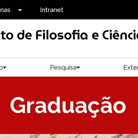
anas
Intranet
Toggle submenu
uto de Filosofia e Ciê
o
Pesquisa
Exte
Toggle submenu
Toggle submenu
Graduação