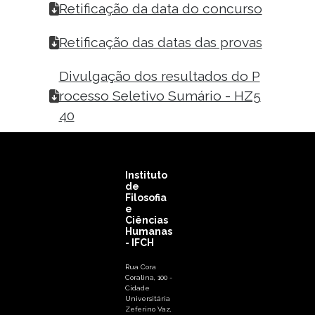
Retificação da data do concurso
Retificação das datas das provas
Divulgação dos resultados do P
rocesso Seletivo Sumário - HZ5
40
Instituto
de
Filosofia
e
Ciências
Humanas
- IFCH
Rua Cora
Coralina, 100 -
Cidade
Universitária
Zeferino Vaz,