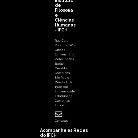
Instituto
de
Filosofia
e
Ciências
Humanas
- IFCH
Rua Cora
Coralina, 100 -
Cidade
Universitária
Zeferino Vaz,
Barão
Geraldo
Campinas -
São Paulo -
Brasil - CEP:
13083-896
Universidade
Estadual de
Campinas -
Unicamp
Contatos
Acompanhe as Redes
do IFCH