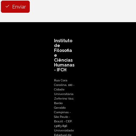
Enviar
Instituto
de
Filosofia
e
Ciências
Humanas
- IFCH
Rua Cora
Coralina, 100 -
Cidade
Universitária
Zeferino Vaz,
Barão
Geraldo
Campinas -
São Paulo -
Brazil - CEP:
13083-896
Universidade
Estadual de