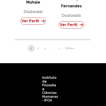
Muhale
Fernandes
Doutorado
Doutorado
Ver Perfil
Ver Perfil
Pagination
1
2
3
…
››
Último »
Next page
Last page
Instituto
de
Filosofia
e
Ciências
Humanas
- IFCH