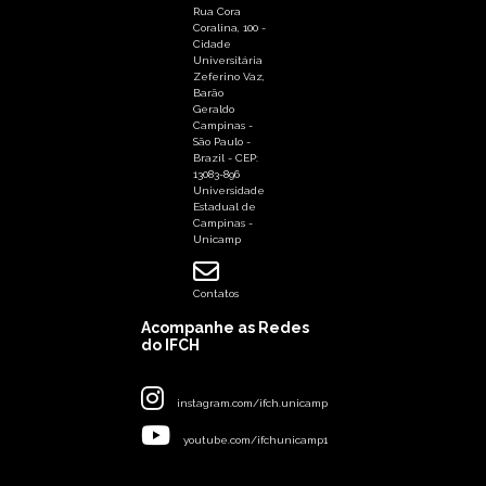
Rua Cora
Coralina, 100 -
Cidade
Universitária
Zeferino Vaz,
Barão
Geraldo
Campinas -
São Paulo -
Brazil - CEP:
13083-896
Universidade
Estadual de
Campinas -
Unicamp
Contatos
Acompanhe as Redes
do IFCH
instagram.com/ifch.unicamp
youtube.com/ifchunicamp1