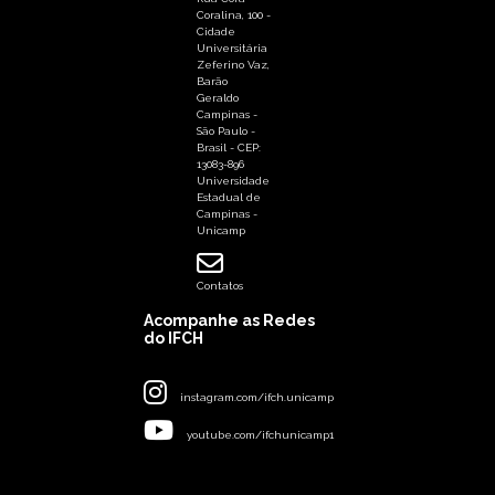
Coralina, 100 -
Cidade
Universitária
Zeferino Vaz,
Barão
Geraldo
Campinas -
São Paulo -
Brasil - CEP:
13083-896
Universidade
Estadual de
Campinas -
Unicamp
Contatos
Acompanhe as Redes
do IFCH
instagram.com/ifch.unicamp
youtube.com/ifchunicamp1