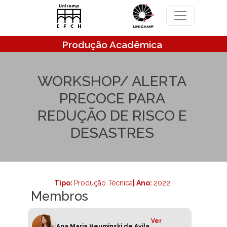
Pular para o conteúdo principal
Produção Acadêmica
WORKSHOP/ ALERTA
PRECOCE PARA
REDUÇÃO DE RISCO E
DESASTRES
Tipo:
Produção Técnica
| Ano:
2022
Membros
Ver
Ana Maria Heuminski de Avila