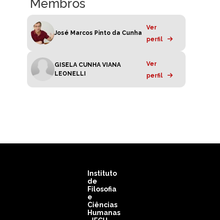
Membros
Ver
José Marcos Pinto da Cunha
perfil
Ver
GISELA CUNHA VIANA
LEONELLI
perfil
Instituto
de
Filosofia
e
Ciências
Humanas