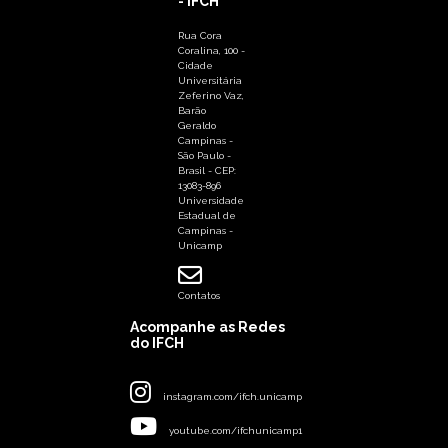
- IFCH
Rua Cora
Coralina, 100 -
Cidade
Universitária
Zeferino Vaz,
Barão
Geraldo
Campinas -
São Paulo -
Brasil - CEP:
13083-896
Universidade
Estadual de
Campinas -
Unicamp
Contatos
Acompanhe as Redes
do IFCH
instagram.com/ifch.unicamp
youtube.com/ifchunicamp1