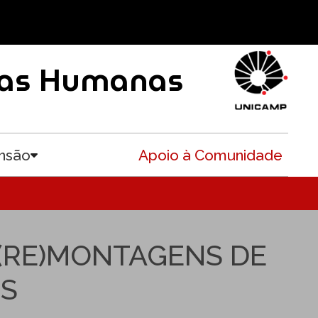
ncias Humanas
nsão
Apoio à Comunidade
Toggle submenu
(RE)MONTAGENS DE
IS