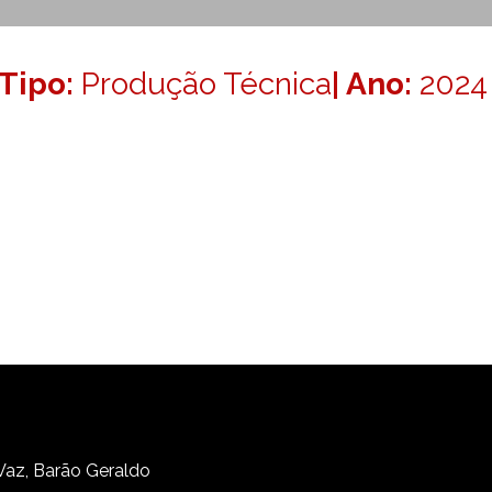
Tipo:
Produção Técnica
| Ano:
2024
 Vaz, Barão Geraldo