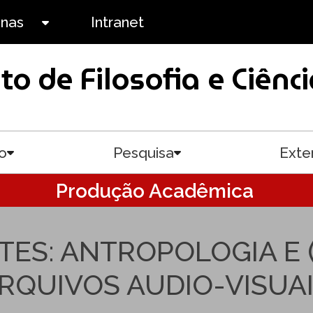
anas
Intranet
Toggle submenu
uto de Filosofia e Ciê
o
Pesquisa
Exte
Toggle submenu
Toggle submenu
Produção Acadêmica
ES: ANTROPOLOGIA E 
RQUIVOS AUDIO-VISUA