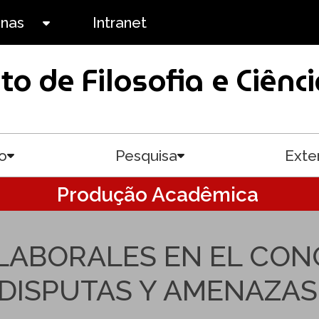
anas
Intranet
Toggle submenu
uto de Filosofia e Ciê
o
Pesquisa
Exte
Toggle submenu
Toggle submenu
Produção Acadêmica
LABORALES EN EL CONO
DISPUTAS Y AMENAZAS