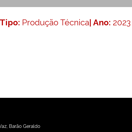
Tipo:
Produção Técnica
| Ano:
2023
 Vaz, Barão Geraldo