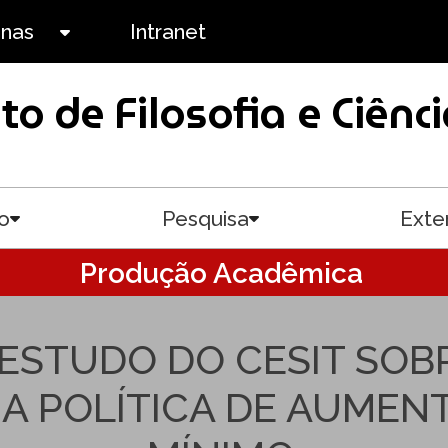
anas
Intranet
Toggle submenu
uto de Filosofia e Ciê
o
Pesquisa
Exte
Toggle submenu
Toggle submenu
Produção Acadêmica
ESTUDO DO CESIT SO
A POLÍTICA DE AUMEN