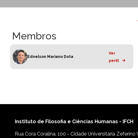
Membros
Ver
Ednelson Mariano Dota
perfil
Instituto de Filosofia e Ciências Humanas - IFCH
Rua Cora Coralina, 100 - Cidade Universitária Zeferino