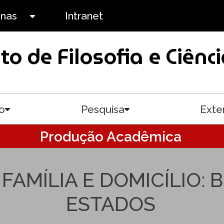
anas
Intranet
Toggle submenu
uto de Filosofia e Ciê
o
Pesquisa
Exte
Toggle submenu
Toggle submenu
Produção Acadêmica
FAMÍLIA E DOMICÍLIO: B
ESTADOS