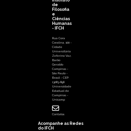
de
Filosofia
e
Ciências
Humanas
- IFCH
Rua Cora
Coralina, 100 -
Cidade
Universitária
Zeferino Vaz,
Barão
Geraldo
Campinas -
São Paulo -
Brasil - CEP:
13083-896
Universidade
Estadual de
Campinas -
Unicamp
Contatos
Acompanhe as Redes
do IFCH