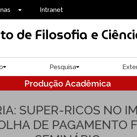
anas
Intranet
Toggle submenu
uto de Filosofia e Ciê
o
Pesquisa
Exte
Toggle submenu
Toggle submenu
Produção Acadêmica
IA: SUPER-RICOS NO I
OLHA DE PAGAMENTO 