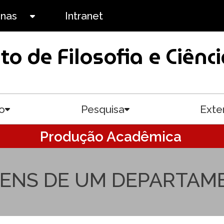
anas
Intranet
Toggle submenu
uto de Filosofia e Ciê
o
Pesquisa
Exte
Toggle submenu
Toggle submenu
Produção Acadêmica
AGENS DE UM DEPARTA