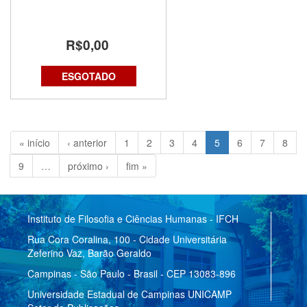
R$0,00
ESGOTADO
« início
‹ anterior
1
2
3
4
5
6
7
8
9
…
próximo ›
fim »
Instituto de Filosofia e Ciências Humanas - IFCH
Rua Cora Coralina, 100 - Cidade Universitária
Zeferino Vaz, Barão Geraldo
Campinas - São Paulo - Brasil - CEP 13083-896
Universidade Estadual de Campinas UNICAMP