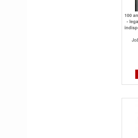
100 a
- leg
indisp
Jo