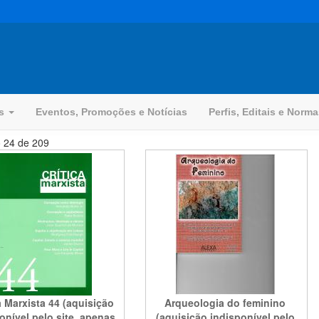
os
Eventos, Promoções e Notícias
Perfis, Editais e Norm
o 24 de 209
a Marxista 44 (aquisição
Arqueologia do feminino
onível pelo site, apenas
(aquisição indisponível pelo