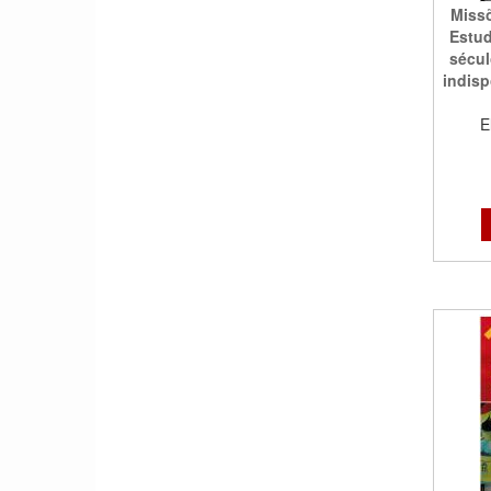
Missõ
Estud
sécul
indisp
E