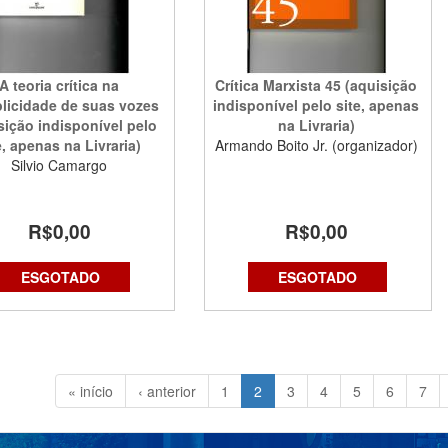
A teoria crítica na
Crítica Marxista 45 (aquisição
plicidade de suas vozes
indisponível pelo site, apenas
sição indisponível pelo
na Livraria)
e, apenas na Livraria)
Armando Boito Jr. (organizador)
Silvio Camargo
R$0,00
R$0,00
ESGOTADO
ESGOTADO
« início
‹ anterior
1
2
3
4
5
6
7