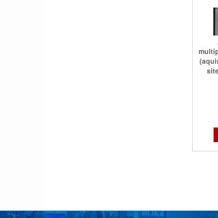
multi
(aqui
sit