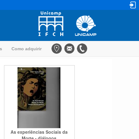
as
Como adquirir
As experiências Sociais da
Morte - diálogos