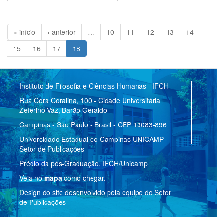
« início
‹ anterior
…
10
11
12
13
14
15
16
17
18
Instituto de Filosofia e Ciências Humanas - IFCH
Rua Cora Coralina, 100 - Cidade Universitária
Zeferino Vaz, Barão Geraldo
Campinas - São Paulo - Brasil - CEP 13083-896
Universidade Estadual de Campinas UNICAMP
Setor de Publicações
Prédio da pós-Graduação, IFCH/Unicamp
Veja no
mapa
como chegar.
Design do site desenvolvido pela equipe do Setor
de Publicações