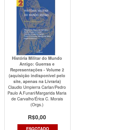
História Militar do Mundo
Antigo: Guerras e
Representações - Volume 2
(aquisição indisponível pelo
site, apenas na Livraria)
Claudio Umpierra Carlan/Pedro
Paulo A.Funari/Margarida Maria
de Carvalho/Érica C. Morais
(Orgs.)
R$0,00
ESGOTADO