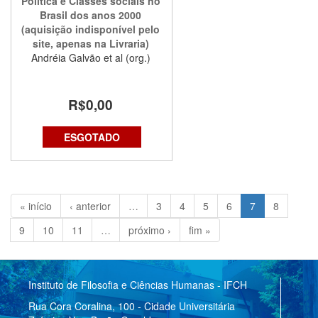
Política e Classes sociais no
Brasil dos anos 2000
(aquisição indisponível pelo
site, apenas na Livraria)
Andréia Galvão et al (org.)
R$0,00
ESGOTADO
« início
‹ anterior
…
3
4
5
6
7
8
9
10
11
…
próximo ›
fim »
Instituto de Filosofia e Ciências Humanas - IFCH
Rua Cora Coralina, 100 - Cidade Universitária