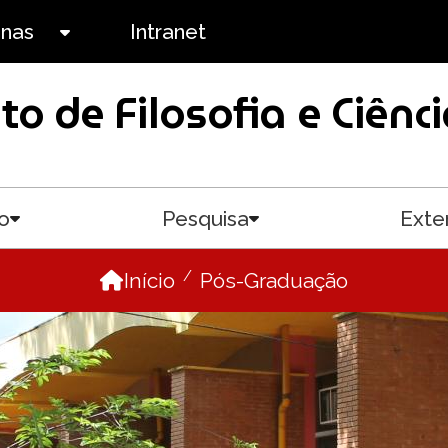
anas
Intranet
Toggle submenu
uto de Filosofia e Ciê
o
Pesquisa
Exte
Toggle submenu
Toggle submenu
Início
Pós-Graduação