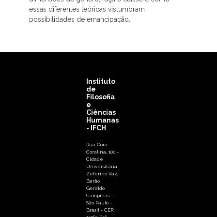
essas diferentes teóricas vislumbram
possibilidades de emancipação.
Instituto
de
Filosofia
e
Ciências
Humanas
- IFCH
Rua Cora
Coralina, 100 -
Cidade
Universitária
Zeferino Vaz,
Barão
Geraldo
Campinas -
São Paulo -
Brasil - CEP: