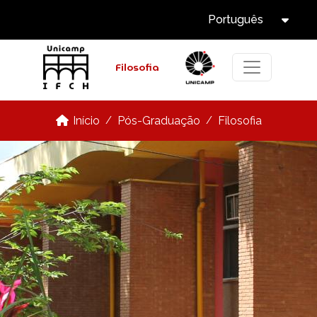
Select Languag
Pular para o conteúdo principal
Português
Tog
Filosofia
Pós-Graduação
Filosofia
Início