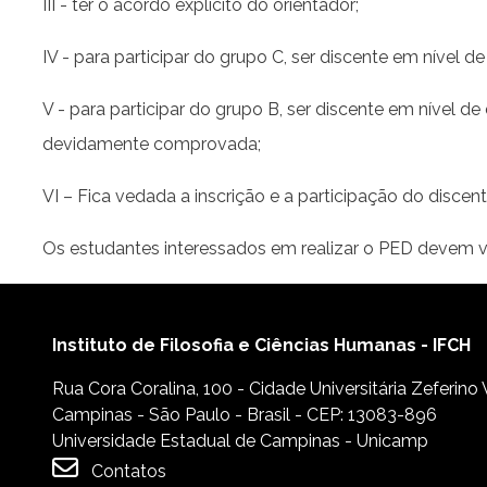
III - ter o acordo explícito do orientador;
IV - para participar do grupo C, ser discente em nível 
V - para participar do grupo B, ser discente em nível d
devidamente comprovada;
VI – Fica vedada a inscrição e a participação do disce
Os estudantes interessados em realizar o PED devem ve
Instituto de Filosofia e Ciências Humanas - IFCH
Rua Cora Coralina, 100 - Cidade Universitária Zeferino
Campinas - São Paulo - Brasil - CEP: 13083-896
Universidade Estadual de Campinas - Unicamp
Contatos