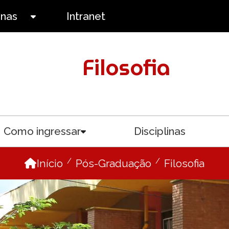
anas
Intranet
Toggle submenu
Filosofia
Como ingressar
Disciplinas
menu
Toggle submenu
Início
Pós-Graduação
Filosofia