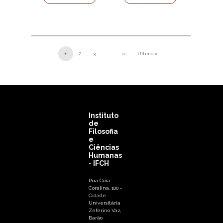
Paginação
1
2
3
…
››
Último »
Próxima página
Última página
Instituto
de
Filosofia
e
Ciências
Humanas
- IFCH
Rua Cora
Coralina, 100 -
Cidade
Universitária
Zeferino Vaz,
Barão