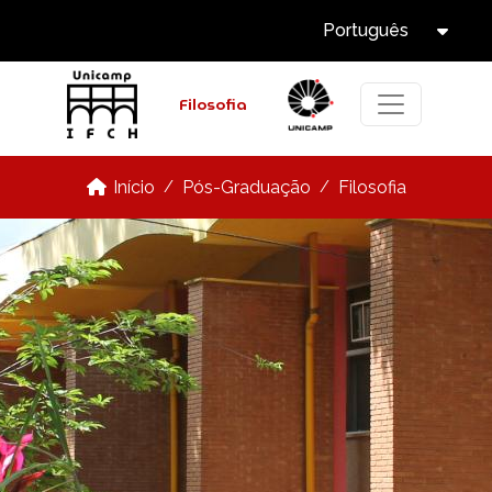
Select Languag
Pular para o conteúdo principal
Português
Tog
Filosofia
Pós-Graduação
Filosofia
Início