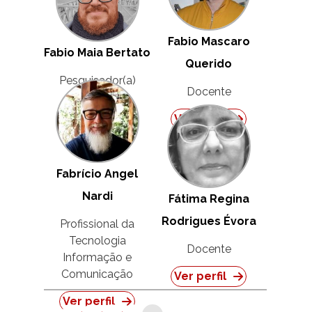
Fabio Mascaro
Fabio Maia Bertato
Querido
Pesquisador(a)
Docente
Ver perfil
Ver perfil
Fabrício Angel
Nardi
Fátima Regina
Rodrigues Évora
Profissional da
Tecnologia
Docente
Informação e
Comunicação
Ver perfil
Ver perfil