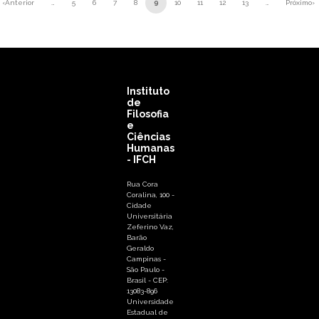
Paginação
‹Anterior
…
5
6
7
8
9
10
11
12
13
…
Próximo›
eira página
Página anterior
Próxi
Instituto
de
Filosofia
e
Ciências
Humanas
- IFCH
Rua Cora
Coralina, 100 -
Cidade
Universitária
Zeferino Vaz,
Barão
Geraldo
Campinas -
São Paulo -
Brasil - CEP:
13083-896
Universidade
Estadual de