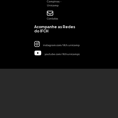
Campinas -
Unicamp
Contatos
Acompanhe as Redes
do IFCH
instagram.com/ifch.unicamp
youtube.com/ifchunicamp1