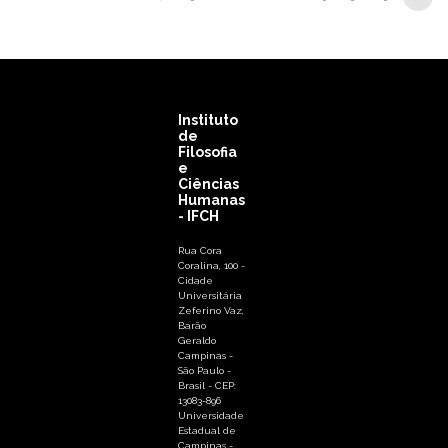
Primeira página
Página anterior
Instituto
de
Filosofia
e
Ciências
Humanas
- IFCH
Rua Cora
Coralina, 100 -
Cidade
Universitária
Zeferino Vaz,
Barão
Geraldo
Campinas -
São Paulo -
Brasil - CEP:
13083-896
Universidade
Estadual de
Campinas -