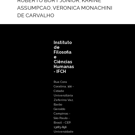
ROBERTO BORT JUNIOR
,
KARINE
ASSUMPCAO
,
VERONICA MONACHINI
DE CARVALHO
Instituto
de
Filosofia
e
Ciências
Humanas
- IFCH
Rua Cora
Coralina, 100 -
Cidade
Universitária
Zeferino Vaz,
Barão
Geraldo
Campinas -
São Paulo -
Brasil - CEP:
13083-896
Universidade