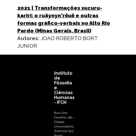
2021
| Transformações xucuru-
kariri: o ruãynyn'rẽuẽ e outras
formas gráfico-verbais no Alto Rio
Pardo (Minas Gerais, Brasil)
Autores:
JOAO ROBERTO BORT
JUNIOR
Instituto
de
Filosofia
e
Ciências
Humanas
- IFCH
Rua Cora
Coralina, 100 -
Cidade
Universitária
Zeferino Vaz,
Barão