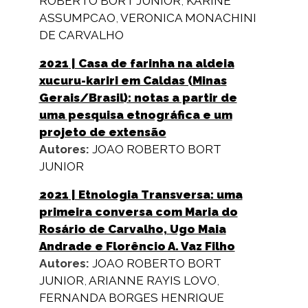
ROBERTO BORT JUNIOR
,
KARINE
ASSUMPCAO
,
VERONICA MONACHINI
DE CARVALHO
2021
| Casa de farinha na aldeia
xucuru-kariri em Caldas (Minas
Gerais/Brasil): notas a partir de
uma pesquisa etnográfica e um
projeto de extensão
Autores:
JOAO ROBERTO BORT
JUNIOR
2021
| Etnologia Transversa: uma
primeira conversa com Maria do
Rosário de Carvalho, Ugo Maia
Andrade e Florêncio A. Vaz Filho
Autores:
JOAO ROBERTO BORT
JUNIOR
,
ARIANNE RAYIS LOVO
,
FERNANDA BORGES HENRIQUE