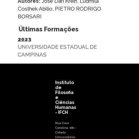
Autores:
José Dari Krein
,
Ludmila
Costhek Abilio
,
PIETRO RODRIGO
BORSARI
Últimas Formações
2023
UNIVERSIDADE ESTADUAL DE
CAMPINAS
Instituto
de
Filosofia
e
Ciências
Humanas
- IFCH
Rua Cora
Coralina, 100 -
Cidade
Universitária