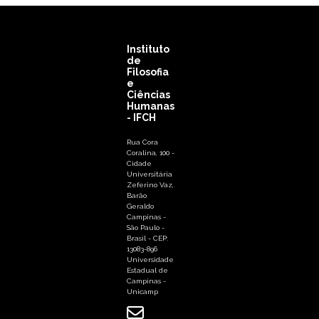
Instituto
de
Filosofia
e
Ciências
Humanas
- IFCH
Rua Cora
Coralina, 100 -
Cidade
Universitária
Zeferino Vaz,
Barão
Geraldo
Campinas -
São Paulo -
Brasil - CEP:
13083-896
Universidade
Estadual de
Campinas -
Unicamp