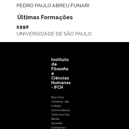
PEDRO PAULO ABREU FUNARI
Últimas Formações
1990
UNIVERSIDADE DE SÃO PAULO
Instituto
de
Filosofia
e
Ciências
Humanas
- IFCH
Rua Cora
Coralina, 100 -
Cidade
Universitária
Zeferino Vaz,
Barão
Geraldo
Campinas -