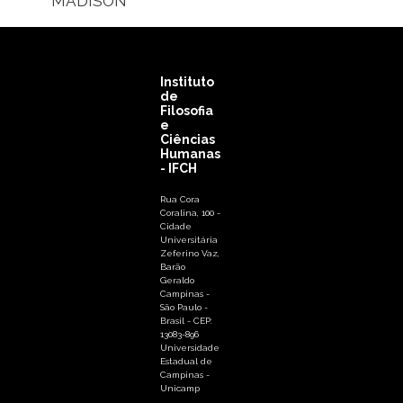
MADISON
Instituto
de
Filosofia
e
Ciências
Humanas
- IFCH
Rua Cora
Coralina, 100 -
Cidade
Universitária
Zeferino Vaz,
Barão
Geraldo
Campinas -
São Paulo -
Brasil - CEP:
13083-896
Universidade
Estadual de
Campinas -
Unicamp