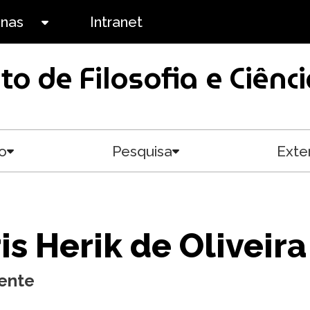
anas
Intranet
Toggle submenu
uto de Filosofia e Ciê
o
Pesquisa
Exte
Toggle submenu
Toggle submenu
is Herik de Oliveira
ente