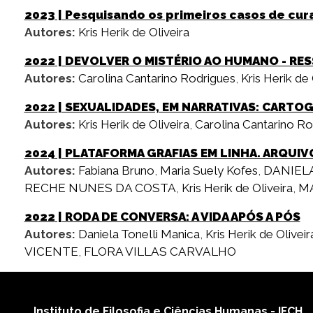
2023
| Pesquisando os primeiros casos de cura
Autores:
Kris Herik de Oliveira
2022
| DEVOLVER O MISTÉRIO AO HUMANO - RE
Autores:
Carolina Cantarino Rodrigues
,
Kris Herik de 
2022
| SEXUALIDADES, EM NARRATIVAS: CARTOGR
Autores:
Kris Herik de Oliveira
,
Carolina Cantarino Ro
2024
| PLATAFORMA GRAFIAS EM LINHA. ARQUIV
Autores:
Fabiana Bruno
,
Maria Suely Kofes
,
DANIEL
RECHE NUNES DA COSTA
,
Kris Herik de Oliveira
,
MA
2022
| RODA DE CONVERSA: A VIDA APÓS A PÓS
Autores:
Daniela Tonelli Manica
,
Kris Herik de Oliveir
VICENTE
,
FLORA VILLAS CARVALHO
Instituto de Filosofia e Ciências Humanas - IFCH