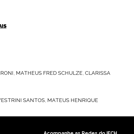
AIS
TRONI
,
MATHEUS FRED SCHULZE
,
CLARISSA
VESTRINI SANTOS
,
MATEUS HENRIQUE
Acompanhe as Redes do IFCH