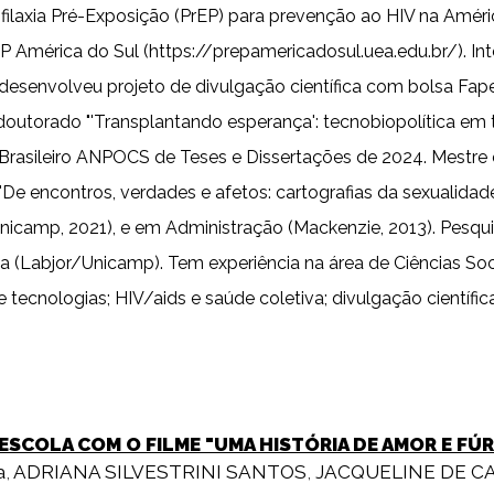
laxia Pré-Exposição (PrEP) para prevenção ao HIV na América
P América do Sul (https://prepamericadosul.uea.edu.br/). In
senvolveu projeto de divulgação científica com bolsa Fapes
doutorado "'Transplantando esperança': tecnobiopolítica em 
 Brasileiro ANPOCS de Teses e Dissertações de 2024. Mestre
e encontros, verdades e afetos: cartografias da sexualidad
nicamp, 2021), e em Administração (Mackenzie, 2013). Pesqu
 (Labjor/Unicamp). Tem experiência na área de Ciências Soc
 tecnologias; HIV/aids e saúde coletiva; divulgação científica
ESCOLA COM O FILME "UMA HISTÓRIA DE AMOR E FÚR
a
,
ADRIANA SILVESTRINI SANTOS
,
JACQUELINE DE C