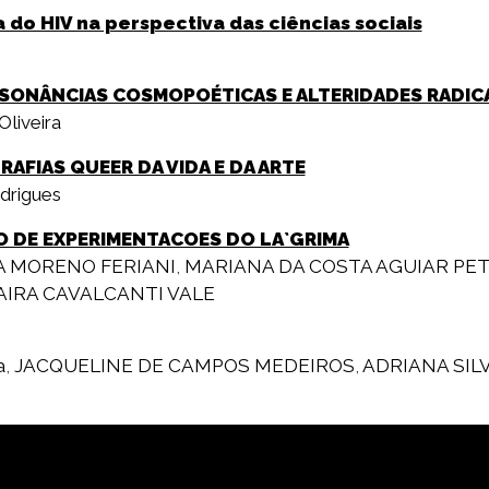
 do HIV na perspectiva das ciências sociais
SSONÂNCIAS COSMOPOÉTICAS E ALTERIDADES RADIC
Oliveira
AFIAS QUEER DA VIDA E DA ARTE
drigues
O DE EXPERIMENTACOES DO LA`GRIMA
A MORENO FERIANI
,
MARIANA DA COSTA AGUIAR PE
IRA CAVALCANTI VALE
a
,
JACQUELINE DE CAMPOS MEDEIROS
,
ADRIANA SIL