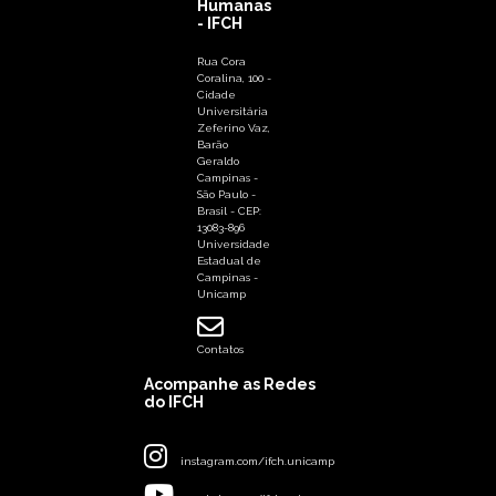
Humanas
- IFCH
Rua Cora
Coralina, 100 -
Cidade
Universitária
Zeferino Vaz,
Barão
Geraldo
Campinas -
São Paulo -
Brasil - CEP:
13083-896
Universidade
Estadual de
Campinas -
Unicamp
Contatos
Acompanhe as Redes
do IFCH
instagram.com/ifch.unicamp