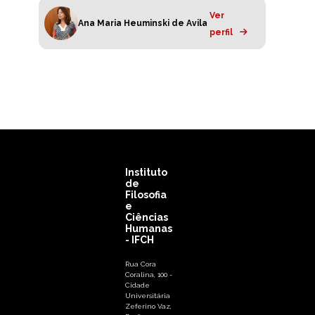
Ver
Ana Maria Heuminski de Avila
perfil
Instituto
de
Filosofia
e
Ciências
Humanas
- IFCH
Rua Cora
Coralina, 100 -
Cidade
Universitária
Zeferino Vaz,