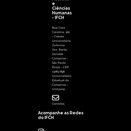
e
Ciências
Humanas
- IFCH
Rua Cora
Coralina, 100
- Cidade
Universitária
Zeferino
Vaz, Barão
Geraldo
Campinas -
São Paulo -
Brasil - CEP:
13083-896
Universidade
Estadual de
Campinas -
Unicamp
Contatos
Acompanhe as Redes
do IFCH