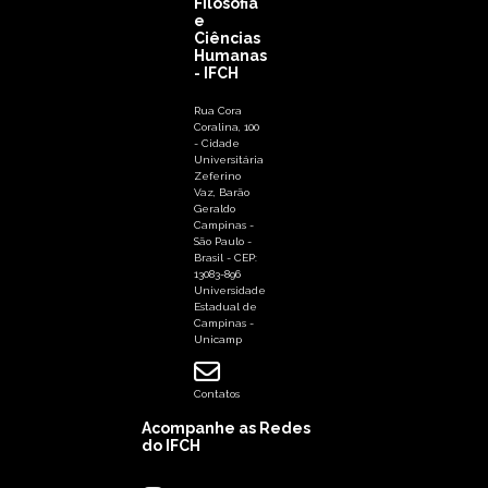
Filosofia
e
Ciências
Humanas
- IFCH
Rua Cora
Coralina, 100
- Cidade
Universitária
Zeferino
Vaz, Barão
Geraldo
Campinas -
São Paulo -
Brasil - CEP:
13083-896
Universidade
Estadual de
Campinas -
Unicamp
Contatos
Acompanhe as Redes
do IFCH