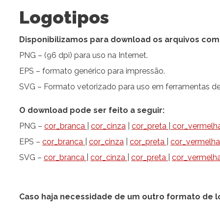
Logotipos
Disponibilizamos para download os arquivos com
PNG – (96 dpi) para uso na Internet.
EPS – formato genérico para impressão.
SVG – Formato vetorizado para uso em ferramentas de 
O download pode ser feito a seguir:
PNG –
cor_branca
|
cor_cinza
|
cor_preta
|
cor_vermelh
EPS –
cor_branca
|
cor_cinza
|
cor_preta
|
cor_vermelh
SVG –
cor_branca
|
cor_cinza
|
cor_preta
|
cor_vermelh
Caso haja necessidade de um outro formato de lo