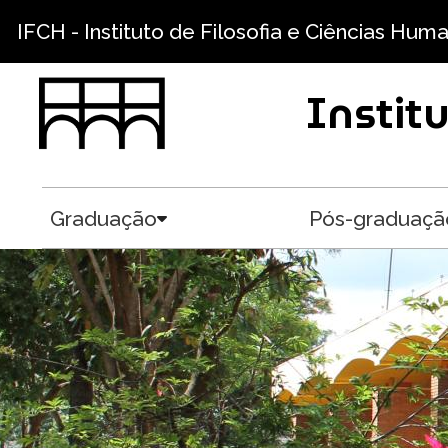
Pular para o conteúdo principal
IFCH - Instituto de Filosofia e Ciências Hum
Instit
Graduação
Pós-graduaçã
Toggle submenu