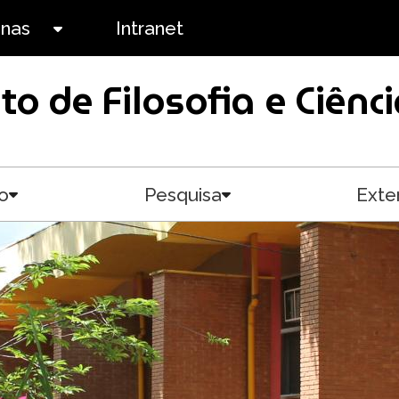
anas
Intranet
Toggle submenu
uto de Filosofia e Ciê
o
Pesquisa
Exte
Toggle submenu
Toggle submenu