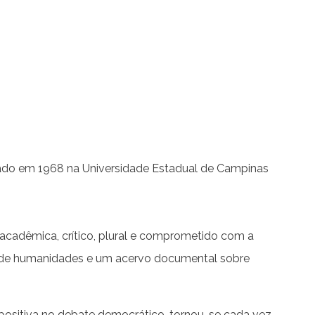
iado em 1968 na Universidade Estadual de Campinas
acadêmica, crítico, plural e comprometido com a
rea de humanidades e um acervo documental sobre
positiva no debate democrático, tornou-se cada vez